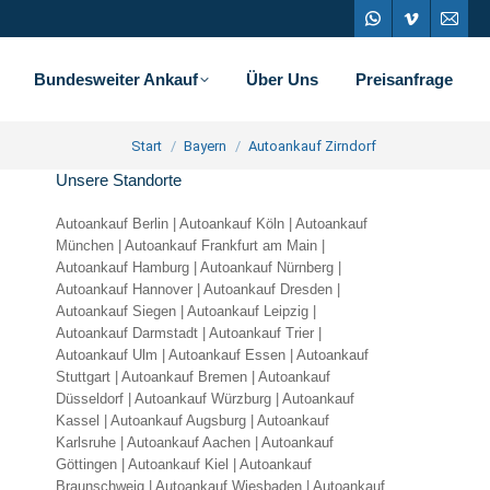
Whatsapp
Vimeo
E-
page
page
Mail
Bundesweiter Ankauf
Über Uns
Preisanfrage
opens
opens
page
Sie befinden sich hier:
in
in
open
Start
Bayern
Autoankauf Zirndorf
Unsere Standorte
new
new
in
window
window
new
Autoankauf Berlin
|
Autoankauf Köln
|
Autoankauf
München
|
Autoankauf Frankfurt am Main
|
wind
Autoankauf Hamburg
|
Autoankauf Nürnberg
|
Autoankauf Hannover
|
Autoankauf Dresden
|
Autoankauf Siegen
|
Autoankauf Leipzig
|
Autoankauf Darmstadt
|
Autoankauf Trier
|
Autoankauf Ulm
|
Autoankauf Essen
|
Autoankauf
Stuttgart
|
Autoankauf Bremen
|
Autoankauf
Düsseldorf
|
Autoankauf Würzburg
|
Autoankauf
Kassel
|
Autoankauf Augsburg
|
Autoankauf
Karlsruhe
|
Autoankauf Aachen
|
Autoankauf
Göttingen
|
Autoankauf Kiel
|
Autoankauf
Braunschweig
|
Autoankauf Wiesbaden
|
Autoankauf