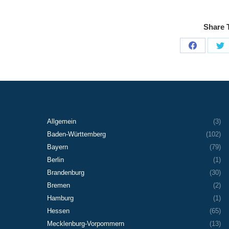
Share T
Share
Sh
on
on
Facebook
X
Allgemein
(3)
Baden-Württemberg
(102)
Bayern
(79)
Berlin
(1)
Brandenburg
(30)
Bremen
(2)
Hamburg
(1)
Hessen
(65)
Mecklenburg-Vorpommern
(13)