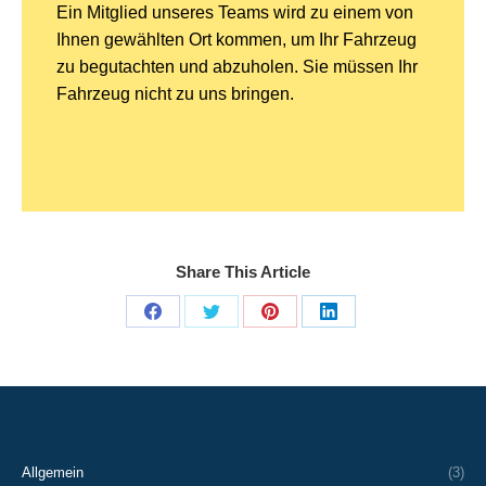
Ein Mitglied unseres Teams wird zu einem von
Ihnen gewählten Ort kommen, um Ihr Fahrzeug
zu begutachten und abzuholen. Sie müssen Ihr
Fahrzeug nicht zu uns bringen.
Share This Article
Share
Share
Share
Share
on
on
on
on
Facebook
X
Pinterest
LinkedIn
Allgemein
(3)