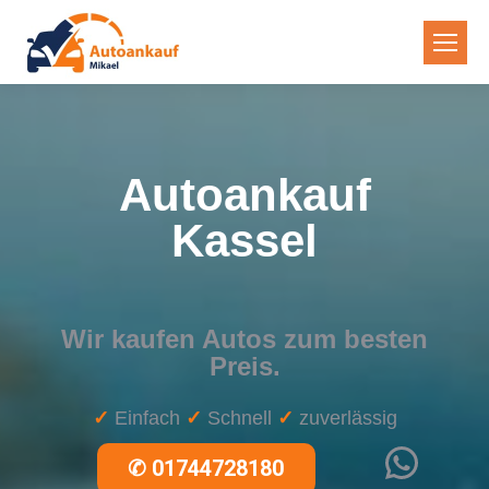
Autoankauf
Kassel
Wir kaufen Autos zum besten
Preis.
✓
Einfach
✓
Schnell
✓
zuverlässig
WhatsApp
✆
01744728180