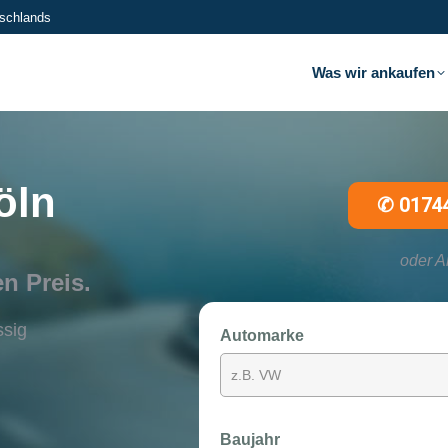
tschlands
Was wir ankaufen
öln
✆
0174
oder A
n Preis.
ssig
Automarke
Baujahr