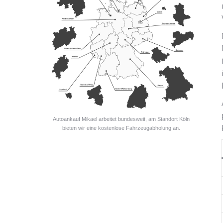
Autoankauf Mikael arbeitet bundesweit, am Standort Köln
bieten wir eine kostenlose Fahrzeugabholung an.