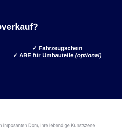
overkauf?
✓
Fahrzeugschein
✓ ABE für Umbauteile
(optional)
hren imposanten Dom, ihre lebendige Kunstszene