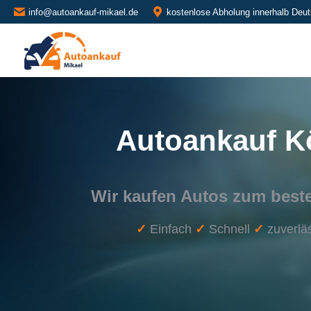
info@autoankauf-mikael.de
kostenlose Abholung innerhalb Deu
Autoankauf K
Wir kaufen Autos zum beste
✓
Einfach
✓
Schnell
✓
zuverlä