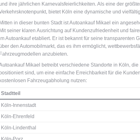
und ihre jährlichen Karnevalsfeierlichkeiten. Als eine der größt
Verkehrsknotenpunkt, bietet Köln eine dynamische und vielfält
Mitten in dieser bunten Stadt ist Autoankauf Mikael ein ang
Mit seiner klaren Ausrichtung auf Kundenzufriedenheit und faire
im Autoankauf etabliert. Er ist bekannt für seine transparente
über den Automobilmarkt, das es ihm ermöglicht, wettbewerbsfäh
Fahrzeugmodellen anzubieten.
Autoankauf Mikael betreibt verschiedene Standorte in Köln, die 
positioniert sind, um eine einfache Erreichbarkeit für die Kund
kostenlosen Fahrzeugabholung nutzen:
Stadtteil
Köln-Innenstadt
Köln-Ehrenfeld
Köln-Lindenthal
Köln-Porz