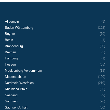
Facebook
X
Pinterest
LinkedIn
Allgemein
(3)
Baden-Württemberg
(102)
Bayern
(79)
Berlin
(1)
Brandenburg
(30)
Bremen
(2)
Hamburg
(1)
Hessen
(65)
Mecklenburg-Vorpommern
(13)
Niedersachsen
(100)
Nordrhein-Westfalen
(210)
Rheinland-Pfalz
(35)
Saarland
(9)
Sachsen
(26)
Sachsen-Anhalt
(30)