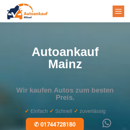
Autoankauf
Mainz
Wir kaufen Autos zum besten
Preis.
✓
Einfach
✓
Schnell
✓
zuverlässig
WhatsApp
✆
01744728180