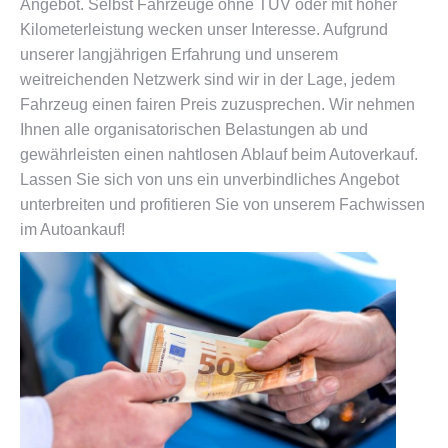
Angebot. Selbst Fahrzeuge ohne TÜV oder mit hoher
Kilometerleistung wecken unser Interesse. Aufgrund
unserer langjährigen Erfahrung und unserem
weitreichenden Netzwerk sind wir in der Lage, jedem
Fahrzeug einen fairen Preis zuzusprechen. Wir nehmen
Ihnen alle organisatorischen Belastungen ab und
gewährleisten einen nahtlosen Ablauf beim Autoverkauf.
Lassen Sie sich von uns ein unverbindliches Angebot
unterbreiten und profitieren Sie von unserem Fachwissen
im Autoankauf!