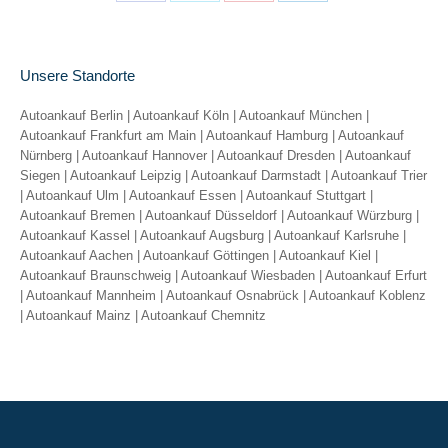
Share
Share
Share
Share
on
on
on
on
Facebook
X
Pinterest
LinkedIn
Unsere Standorte
Autoankauf Berlin
|
Autoankauf Köln
|
Autoankauf München
|
Autoankauf Frankfurt am Main
|
Autoankauf Hamburg
|
Autoankauf
Nürnberg
|
Autoankauf Hannover
|
Autoankauf Dresden
|
Autoankauf
Siegen
|
Autoankauf Leipzig
|
Autoankauf Darmstadt
|
Autoankauf Trier
|
Autoankauf Ulm
|
Autoankauf Essen
|
Autoankauf Stuttgart
|
Autoankauf Bremen
|
Autoankauf Düsseldorf
|
Autoankauf Würzburg
|
Autoankauf Kassel
|
Autoankauf Augsburg
|
Autoankauf Karlsruhe
|
Autoankauf Aachen
|
Autoankauf Göttingen
|
Autoankauf Kiel
|
Autoankauf Braunschweig
|
Autoankauf Wiesbaden
|
Autoankauf Erfurt
|
Autoankauf Mannheim
|
Autoankauf Osnabrück
|
Autoankauf Koblenz
|
Autoankauf Mainz
|
Autoankauf Chemnitz