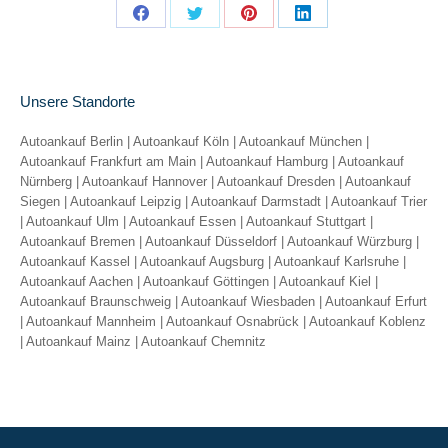
Share
Share
Share
Share
on
on
on
on
Facebook
X
Pinterest
LinkedIn
Unsere Standorte
Autoankauf Berlin
|
Autoankauf Köln
|
Autoankauf München
|
Autoankauf Frankfurt am Main
|
Autoankauf Hamburg
|
Autoankauf
Nürnberg
|
Autoankauf Hannover
|
Autoankauf Dresden
|
Autoankauf
Siegen
|
Autoankauf Leipzig
|
Autoankauf Darmstadt
|
Autoankauf Trier
|
Autoankauf Ulm
|
Autoankauf Essen
|
Autoankauf Stuttgart
|
Autoankauf Bremen
|
Autoankauf Düsseldorf
|
Autoankauf Würzburg
|
Autoankauf Kassel
|
Autoankauf Augsburg
|
Autoankauf Karlsruhe
|
Autoankauf Aachen
|
Autoankauf Göttingen
|
Autoankauf Kiel
|
Autoankauf Braunschweig
|
Autoankauf Wiesbaden
|
Autoankauf Erfurt
|
Autoankauf Mannheim
|
Autoankauf Osnabrück
|
Autoankauf Koblenz
|
Autoankauf Mainz
|
Autoankauf Chemnitz