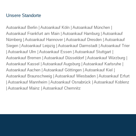
on
on
on
on
Facebook
X
Pinterest
LinkedIn
Unsere Standorte
Autoankauf Berlin
|
Autoankauf Köln
|
Autoankauf München
|
Autoankauf Frankfurt am Main
|
Autoankauf Hamburg
|
Autoankauf
Nürnberg
|
Autoankauf Hannover
|
Autoankauf Dresden
|
Autoankauf
Siegen
|
Autoankauf Leipzig
|
Autoankauf Darmstadt
|
Autoankauf Trier
|
Autoankauf Ulm
|
Autoankauf Essen
|
Autoankauf Stuttgart
|
Autoankauf Bremen
|
Autoankauf Düsseldorf
|
Autoankauf Würzburg
|
Autoankauf Kassel
|
Autoankauf Augsburg
|
Autoankauf Karlsruhe
|
Autoankauf Aachen
|
Autoankauf Göttingen
|
Autoankauf Kiel
|
Autoankauf Braunschweig
|
Autoankauf Wiesbaden
|
Autoankauf Erfurt
|
Autoankauf Mannheim
|
Autoankauf Osnabrück
|
Autoankauf Koblenz
|
Autoankauf Mainz
|
Autoankauf Chemnitz