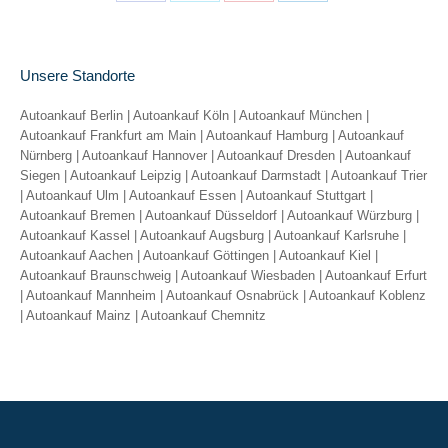
Share
Share
Share
Share
on
on
on
on
Facebook
X
Pinterest
LinkedIn
Unsere Standorte
Autoankauf Berlin
|
Autoankauf Köln
|
Autoankauf München
|
Autoankauf Frankfurt am Main
|
Autoankauf Hamburg
|
Autoankauf
Nürnberg
|
Autoankauf Hannover
|
Autoankauf Dresden
|
Autoankauf
Siegen
|
Autoankauf Leipzig
|
Autoankauf Darmstadt
|
Autoankauf Trier
|
Autoankauf Ulm
|
Autoankauf Essen
|
Autoankauf Stuttgart
|
Autoankauf Bremen
|
Autoankauf Düsseldorf
|
Autoankauf Würzburg
|
Autoankauf Kassel
|
Autoankauf Augsburg
|
Autoankauf Karlsruhe
|
Autoankauf Aachen
|
Autoankauf Göttingen
|
Autoankauf Kiel
|
Autoankauf Braunschweig
|
Autoankauf Wiesbaden
|
Autoankauf Erfurt
|
Autoankauf Mannheim
|
Autoankauf Osnabrück
|
Autoankauf Koblenz
|
Autoankauf Mainz
|
Autoankauf Chemnitz