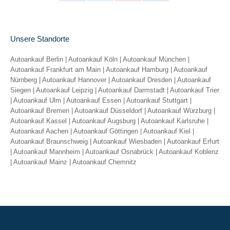
Share
Share
Share
Share
on
on
on
on
Facebook
X
Pinterest
LinkedIn
Unsere Standorte
Autoankauf Berlin
|
Autoankauf Köln
|
Autoankauf München
|
Autoankauf Frankfurt am Main
|
Autoankauf Hamburg
|
Autoankauf
Nürnberg
|
Autoankauf Hannover
|
Autoankauf Dresden
|
Autoankauf
Siegen
|
Autoankauf Leipzig
|
Autoankauf Darmstadt
|
Autoankauf Trier
|
Autoankauf Ulm
|
Autoankauf Essen
|
Autoankauf Stuttgart
|
Autoankauf Bremen
|
Autoankauf Düsseldorf
|
Autoankauf Würzburg
|
Autoankauf Kassel
|
Autoankauf Augsburg
|
Autoankauf Karlsruhe
|
Autoankauf Aachen
|
Autoankauf Göttingen
|
Autoankauf Kiel
|
Autoankauf Braunschweig
|
Autoankauf Wiesbaden
|
Autoankauf Erfurt
|
Autoankauf Mannheim
|
Autoankauf Osnabrück
|
Autoankauf Koblenz
|
Autoankauf Mainz
|
Autoankauf Chemnitz