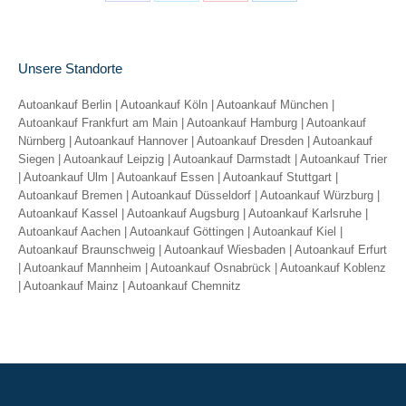
Share
Share
Share
Share
on
on
on
on
Facebook
X
Pinterest
LinkedIn
Unsere Standorte
Autoankauf Berlin
|
Autoankauf Köln
|
Autoankauf München
|
Autoankauf Frankfurt am Main
|
Autoankauf Hamburg
|
Autoankauf
Nürnberg
|
Autoankauf Hannover
|
Autoankauf Dresden
|
Autoankauf
Siegen
|
Autoankauf Leipzig
|
Autoankauf Darmstadt
|
Autoankauf Trier
|
Autoankauf Ulm
|
Autoankauf Essen
|
Autoankauf Stuttgart
|
Autoankauf Bremen
|
Autoankauf Düsseldorf
|
Autoankauf Würzburg
|
Autoankauf Kassel
|
Autoankauf Augsburg
|
Autoankauf Karlsruhe
|
Autoankauf Aachen
|
Autoankauf Göttingen
|
Autoankauf Kiel
|
Autoankauf Braunschweig
|
Autoankauf Wiesbaden
|
Autoankauf Erfurt
|
Autoankauf Mannheim
|
Autoankauf Osnabrück
|
Autoankauf Koblenz
|
Autoankauf Mainz
|
Autoankauf Chemnitz