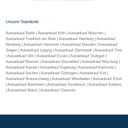
Share
Share
Share
Share
on
on
on
on
Facebook
X
Pinterest
LinkedIn
Unsere Standorte
Autoankauf Berlin
|
Autoankauf Köln
|
Autoankauf München
|
Autoankauf Frankfurt am Main
|
Autoankauf Hamburg
|
Autoankauf
Nürnberg
|
Autoankauf Hannover
|
Autoankauf Dresden
|
Autoankauf
Siegen
|
Autoankauf Leipzig
|
Autoankauf Darmstadt
|
Autoankauf Trier
|
Autoankauf Ulm
|
Autoankauf Essen
|
Autoankauf Stuttgart
|
Autoankauf Bremen
|
Autoankauf Düsseldorf
|
Autoankauf Würzburg
|
Autoankauf Kassel
|
Autoankauf Augsburg
|
Autoankauf Karlsruhe
|
Autoankauf Aachen
|
Autoankauf Göttingen
|
Autoankauf Kiel
|
Autoankauf Braunschweig
|
Autoankauf Wiesbaden
|
Autoankauf Erfurt
|
Autoankauf Mannheim
|
Autoankauf Osnabrück
|
Autoankauf Koblenz
|
Autoankauf Mainz
|
Autoankauf Chemnitz