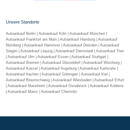
Share
Share
Share
Share
on
on
on
on
Facebook
X
Pinterest
LinkedIn
Unsere Standorte
Autoankauf Berlin
|
Autoankauf Köln
|
Autoankauf München
|
Autoankauf Frankfurt am Main
|
Autoankauf Hamburg
|
Autoankauf
Nürnberg
|
Autoankauf Hannover
|
Autoankauf Dresden
|
Autoankauf
Siegen
|
Autoankauf Leipzig
|
Autoankauf Darmstadt
|
Autoankauf Trier
|
Autoankauf Ulm
|
Autoankauf Essen
|
Autoankauf Stuttgart
|
Autoankauf Bremen
|
Autoankauf Düsseldorf
|
Autoankauf Würzburg
|
Autoankauf Kassel
|
Autoankauf Augsburg
|
Autoankauf Karlsruhe
|
Autoankauf Aachen
|
Autoankauf Göttingen
|
Autoankauf Kiel
|
Autoankauf Braunschweig
|
Autoankauf Wiesbaden
|
Autoankauf Erfurt
|
Autoankauf Mannheim
|
Autoankauf Osnabrück
|
Autoankauf Koblenz
|
Autoankauf Mainz
|
Autoankauf Chemnitz