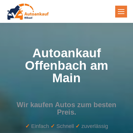
Autoankauf
Offenbach am
Main
Wir kaufen Autos zum besten
Preis.
✓
Einfach
✓
Schnell
✓
zuverlässig