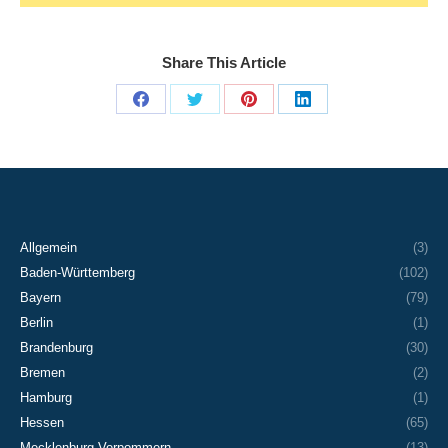
Share This Article
Share
Share
Share
Share
on
on
on
on
Facebook
X
Pinterest
LinkedIn
Allgemein
(3)
Baden-Württemberg
(102)
Bayern
(79)
Berlin
(1)
Brandenburg
(30)
Bremen
(2)
Hamburg
(1)
Hessen
(65)
Mecklenburg-Vorpommern
(13)