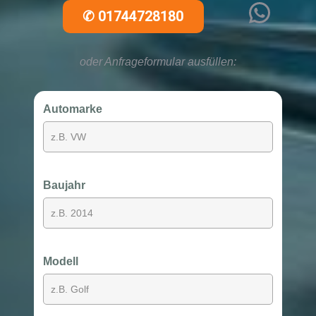
WhatsApp
✆
01744728180
oder Anfrageformular ausfüllen:
Automarke
Baujahr
Modell