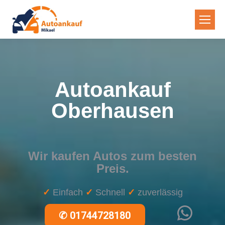
Autoankauf
Oberhausen
Wir kaufen Autos zum besten
Preis.
✓
Einfach
✓
Schnell
✓
zuverlässig
WhatsApp
✆
01744728180