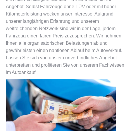
Angebot. Selbst Fahrzeuge ohne TÜV oder mit hoher
Kilometerleistung wecken unser Interesse. Aufgrund
unserer langjährigen Erfahrung und unserem
weitreichenden Netzwerk sind wir in der Lage, jedem
Fahrzeug einen fairen Preis zuzusprechen. Wir nehmen
Ihnen alle organisatorischen Belastungen ab und
gewährleisten einen nahtlosen Ablauf beim Autoverkauf.
Lassen Sie sich von uns ein unverbindliches Angebot
unterbreiten und profitieren Sie von unserem Fachwissen
im Autoankauf!