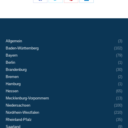
Share
Share
Share
Share
on
on
on
on
Facebook
X
Pinterest
LinkedIn
Allgemein
(3)
Baden-Württemberg
(102)
Bayern
(79)
Berlin
(1)
Brandenburg
(30)
Bremen
(2)
Hamburg
(1)
Hessen
(65)
Mecklenburg-Vorpommern
(13)
Niedersachsen
(100)
Nordrhein-Westfalen
(210)
Rheinland-Pfalz
(35)
Saarland
(9)