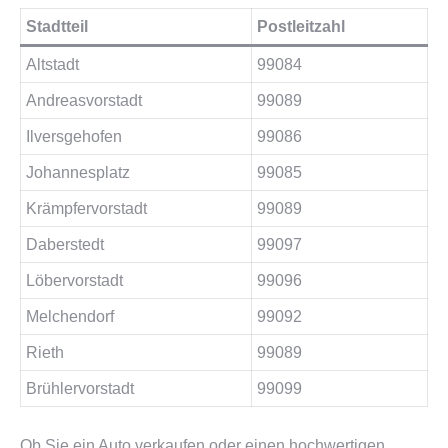
Stadtteil
Postleitzahl
Altstadt
99084
Andreasvorstadt
99089
Ilversgehofen
99086
Johannesplatz
99085
Krämpfervorstadt
99089
Daberstedt
99097
Löbervorstadt
99096
Melchendorf
99092
Rieth
99089
Brühlervorstadt
99099
Ob Sie ein Auto verkaufen oder einen hochwertigen