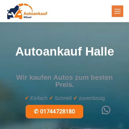
Autoankauf Halle
Wir kaufen Autos zum besten
Preis.
✓
Einfach
✓
Schnell
✓
zuverlässig
WhatsApp
✆
01744728180