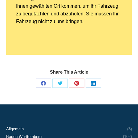
Ihnen gewählten Ort kommen, um Ihr Fahrzeug
zu begutachten und abzuholen. Sie müssen Ihr
Fahrzeug nicht zu uns bringen.
Share This Article
Share
Share
Share
Share
on
on
on
on
Facebook
X
Pinterest
LinkedIn
Allgemein
(3)
Baden-Württemberg
(102)