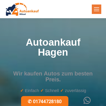
Autoankauf
Hagen
Wir kaufen Autos zum besten
Preis.
✓
Einfach
✓
Schnell
✓
zuverlässig
WhatsApp
✆
01744728180