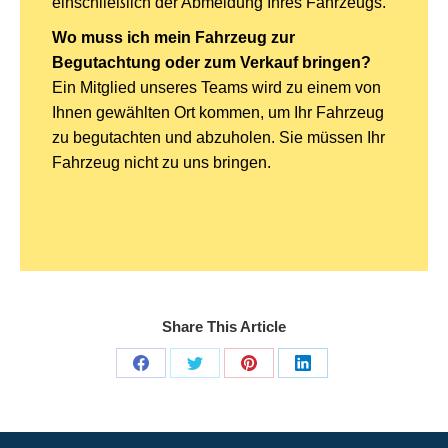
einschließlich der Abmeldung Ihres Fahrzeugs.
Wo muss ich mein Fahrzeug zur
Begutachtung oder zum Verkauf bringen?
Ein Mitglied unseres Teams wird zu einem von
Ihnen gewählten Ort kommen, um Ihr Fahrzeug
zu begutachten und abzuholen. Sie müssen Ihr
Fahrzeug nicht zu uns bringen.
Share This Article
Share
Share
Share
Share
on
on
on
on
Facebook
X
Pinterest
LinkedIn